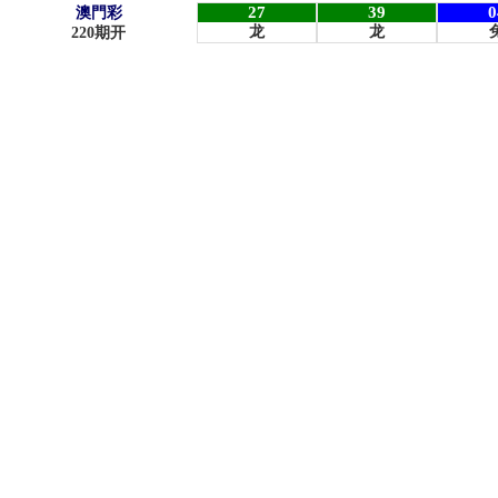
27
39
0
澳門彩
龙
龙
220
期开