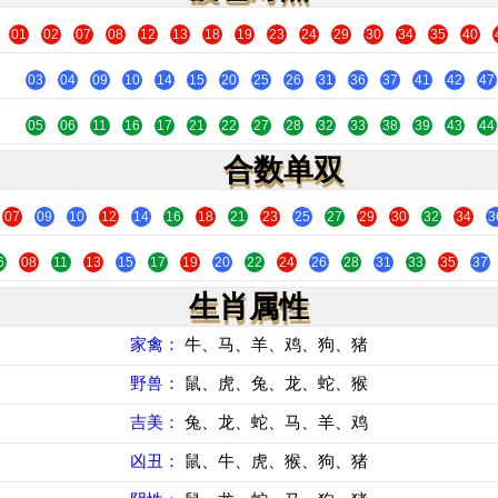
01
02
07
08
12
13
18
19
23
24
29
30
34
35
40
03
04
09
10
14
15
20
25
26
31
36
37
41
42
47
05
06
11
16
17
21
22
27
28
32
33
38
39
43
44
合数单双
07
09
10
12
14
16
18
21
23
25
27
29
30
32
34
3
6
08
11
13
15
17
19
20
22
24
26
28
31
33
35
37
生肖属性
家禽：
牛、马、羊、鸡、狗、猪
野兽：
鼠、虎、兔、龙、蛇、猴
吉美：
兔、龙、蛇、马、羊、鸡
凶丑：
鼠、牛、虎、猴、狗、猪