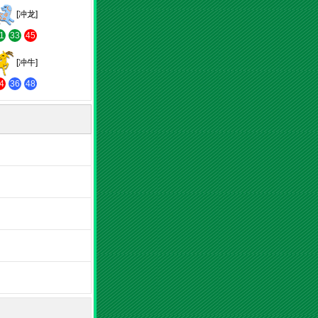
[冲龙]
1
33
45
[冲牛]
4
36
48