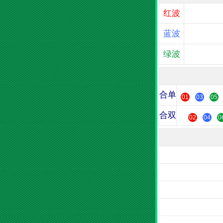
红波
蓝波
绿波
合单
01
03
05
合双
02
04
0