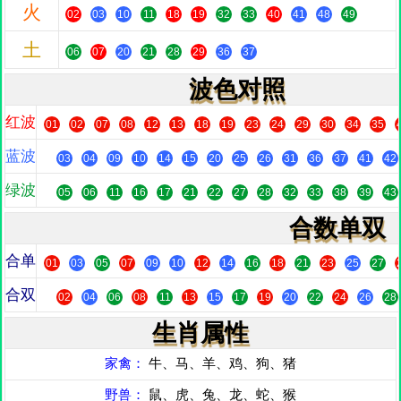
火
02
03
10
11
18
19
32
33
40
41
48
49
土
06
07
20
21
28
29
36
37
波色对照
红波
01
02
07
08
12
13
18
19
23
24
29
30
34
35
蓝波
03
04
09
10
14
15
20
25
26
31
36
37
41
42
绿波
05
06
11
16
17
21
22
27
28
32
33
38
39
43
合数单双
合单
01
03
05
07
09
10
12
14
16
18
21
23
25
27
合双
02
04
06
08
11
13
15
17
19
20
22
24
26
28
生肖属性
家禽：
牛、马、羊、鸡、狗、猪
野兽：
鼠、虎、兔、龙、蛇、猴