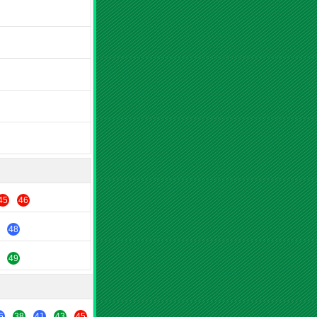
45
46
48
49
6
38
41
43
45
47
49