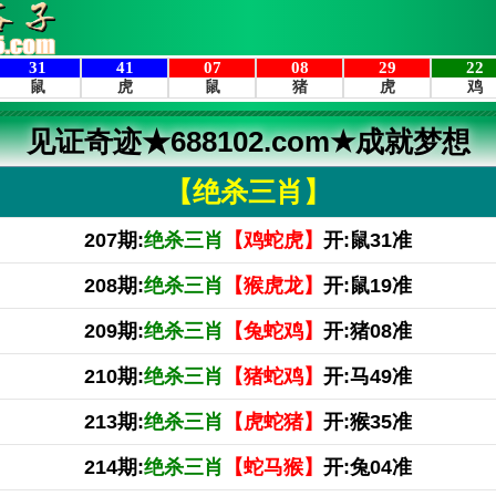
见证奇迹★688102.com★成就梦想
【绝杀三肖】
207期:
绝杀三肖
【鸡蛇虎】
开:鼠31准
208期:
绝杀三肖
【猴虎龙】
开:鼠19准
209期:
绝杀三肖
【兔蛇鸡】
开:猪08准
210期:
绝杀三肖
【猪蛇鸡】
开:马49准
213期:
绝杀三肖
【虎蛇猪】
开:猴35准
214期:
绝杀三肖
【蛇马猴】
开:兔04准