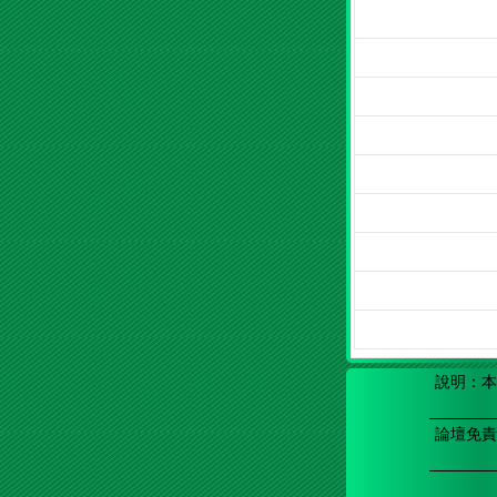
說明：本
論壇免責