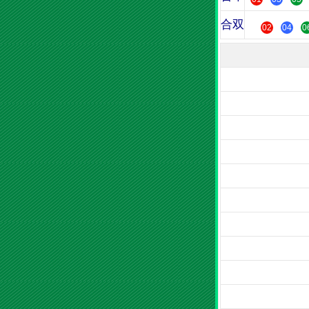
合双
02
04
0