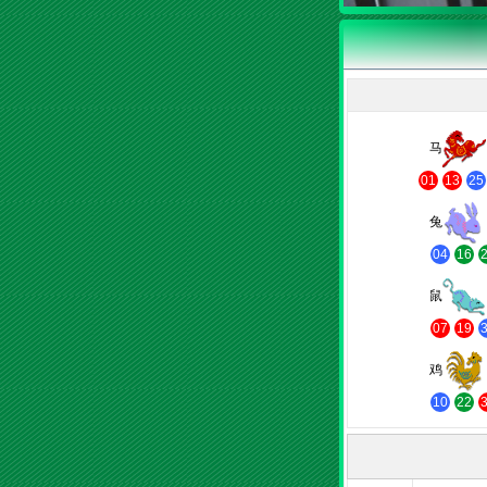
马
01
13
25
兔
04
16
鼠
07
19
鸡
10
22