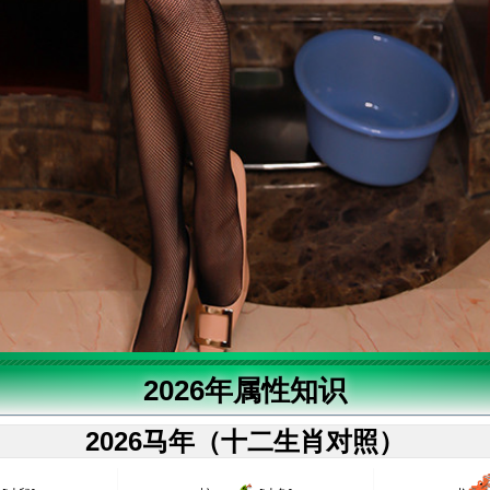
2026年属性知识
2026马年（十二生肖对照）