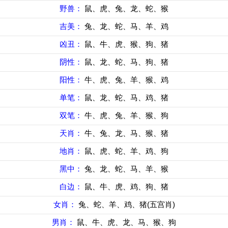
野兽：
鼠、虎、兔、龙、蛇、猴
吉美：
兔、龙、蛇、马、羊、鸡
凶丑：
鼠、牛、虎、猴、狗、猪
阴性：
鼠、龙、蛇、马、狗、猪
阳性：
牛、虎、兔、羊、猴、鸡
单笔：
鼠、龙、蛇、马、鸡、猪
双笔：
牛、虎、兔、羊、猴、狗
天肖：
牛、兔、龙、马、猴、猪
地肖：
鼠、虎、蛇、羊、鸡、狗
黑中：
兔、龙、蛇、马、羊、猴
白边：
鼠、牛、虎、鸡、狗、猪
女肖：
兔、蛇、羊、鸡、猪(五宫肖)
男肖：
鼠、牛、虎、龙、马、猴、狗