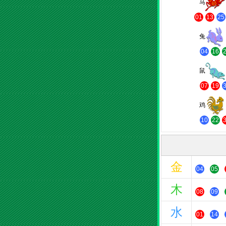
马
01
13
25
兔
04
16
鼠
07
19
鸡
10
22
金
04
05
木
08
09
水
01
14