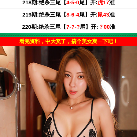
218期:绝杀三尾【
4-5-0
尾】开:
虎17
准
219期:绝杀三尾【
8-6-4
尾】开:
鼠43
准
220期:绝杀三尾【
?-?-?
尾】开:
？00
准
看完资料，中大奖了，搞个美女爽一下吧！