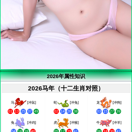
2026年属性知识
2026马年（十二生肖对照）
马
[冲鼠]
蛇
[冲兔]
龙
[冲狗]
01
13
25
37
49
02
14
26
38
03
15
27
39
兔
[冲鸡]
虎
[冲猴]
牛
[冲羊]
04
16
28
40
05
17
29
41
06
18
30
42