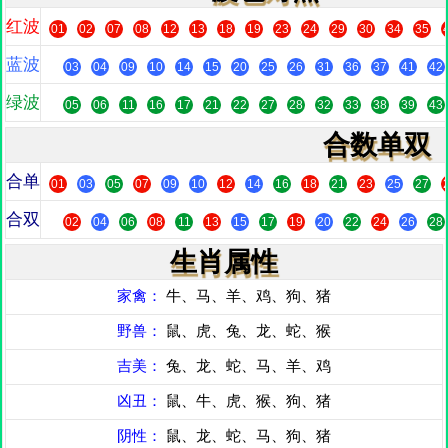
红波
01
02
07
08
12
13
18
19
23
24
29
30
34
35
蓝波
03
04
09
10
14
15
20
25
26
31
36
37
41
42
绿波
05
06
11
16
17
21
22
27
28
32
33
38
39
43
合数单双
合单
01
03
05
07
09
10
12
14
16
18
21
23
25
27
合双
02
04
06
08
11
13
15
17
19
20
22
24
26
28
生肖属性
家禽：
牛、马、羊、鸡、狗、猪
野兽：
鼠、虎、兔、龙、蛇、猴
吉美：
兔、龙、蛇、马、羊、鸡
凶丑：
鼠、牛、虎、猴、狗、猪
阴性：
鼠、龙、蛇、马、狗、猪