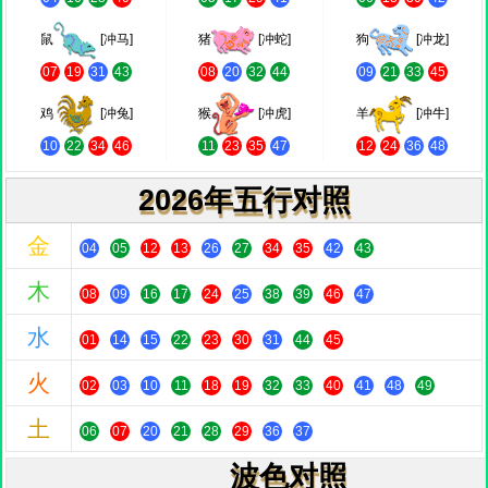
鼠
[冲马]
猪
[冲蛇]
狗
[冲龙]
07
19
31
43
08
20
32
44
09
21
33
45
鸡
[冲兔]
猴
[冲虎]
羊
[冲牛]
10
22
34
46
11
23
35
47
12
24
36
48
2026年五行对照
金
04
05
12
13
26
27
34
35
42
43
木
08
09
16
17
24
25
38
39
46
47
水
01
14
15
22
23
30
31
44
45
火
02
03
10
11
18
19
32
33
40
41
48
49
土
06
07
20
21
28
29
36
37
波色对照