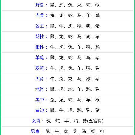
野兽：
鼠、虎、兔、龙、蛇、猴
吉美：
兔、龙、蛇、马、羊、鸡
凶丑：
鼠、牛、虎、猴、狗、猪
阴性：
鼠、龙、蛇、马、狗、猪
阳性：
牛、虎、兔、羊、猴、鸡
单笔：
鼠、龙、蛇、马、鸡、猪
双笔：
牛、虎、兔、羊、猴、狗
天肖：
牛、兔、龙、马、猴、猪
地肖：
鼠、虎、蛇、羊、鸡、狗
黑中：
兔、龙、蛇、马、羊、猴
白边：
鼠、牛、虎、鸡、狗、猪
女肖：
兔、蛇、羊、鸡、猪(五宫肖)
男肖：
鼠、牛、虎、龙、马、猴、狗