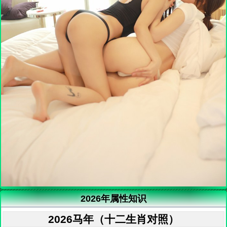
2026年属性知识
2026马年（十二生肖对照）