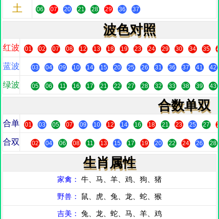
土
06
07
20
21
28
29
36
37
波色对照
红波
01
02
07
08
12
13
18
19
23
24
29
30
34
35
蓝波
03
04
09
10
14
15
20
25
26
31
36
37
41
42
绿波
05
06
11
16
17
21
22
27
28
32
33
38
39
43
合数单双
合单
01
03
05
07
09
10
12
14
16
18
21
23
25
27
合双
02
04
06
08
11
13
15
17
19
20
22
24
26
28
生肖属性
家禽：
牛、马、羊、鸡、狗、猪
野兽：
鼠、虎、兔、龙、蛇、猴
吉美：
兔、龙、蛇、马、羊、鸡