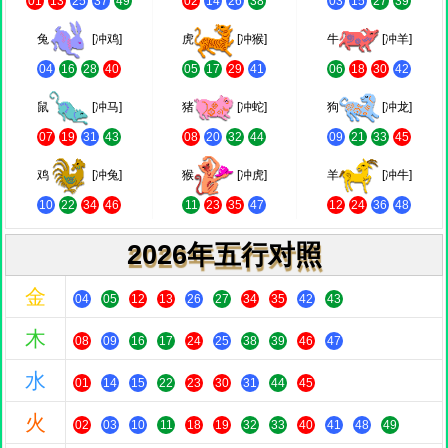
01
13
25
37
49
02
14
26
38
03
15
27
39
兔
[冲鸡]
虎
[冲猴]
牛
[冲羊]
04
16
28
40
05
17
29
41
06
18
30
42
鼠
[冲马]
猪
[冲蛇]
狗
[冲龙]
07
19
31
43
08
20
32
44
09
21
33
45
鸡
[冲兔]
猴
[冲虎]
羊
[冲牛]
10
22
34
46
11
23
35
47
12
24
36
48
2026年五行对照
金
04
05
12
13
26
27
34
35
42
43
木
08
09
16
17
24
25
38
39
46
47
水
01
14
15
22
23
30
31
44
45
火
02
03
10
11
18
19
32
33
40
41
48
49