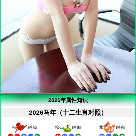
2026年属性知识
2026马年（十二生肖对照）
马
[冲鼠]
蛇
[冲兔]
龙
[冲狗]