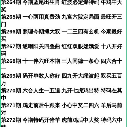
第264期 今期蓝尾出生肖 红波必定爆特码 牛鸡中大
奖
第265期 一心两用真费劲 九宫六院定局面 最旺开三
门
第266期 照理今期搏大双 一二三四有玄机 今期最好
买
第267期 遂唱阳关四叠曲 红红双眼嫦娥爱 十八开好
码
第268期 十一伴六旺本期 三人同德一条心 四六合十
一
第269期 码开单数人称好 四九开大绿波起 双买五百
万
第270期 六合人生一五追 九开七虎鸡出特 特码在其
中
第271期 鸡走前后牛跟来 小心中奖二四六 羊后马前
对
第272期 今期特码开猪羊 虎前鸡后中大奖 特码六中