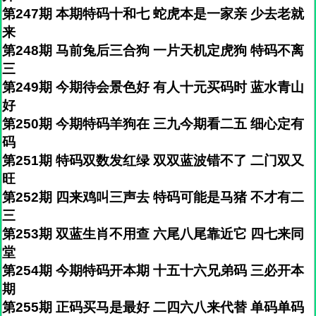
第247期 本期特码十和七 蛇虎本是一家亲 少去老就
来
第248期 马前兔后三合狗 一片天机定虎狗 特码不离
三
第249期 今期待会景色好 有人十元买码时 蓝水青山
好
第250期 今期特码羊狗在 三九今期看二五 细心定有
码
第251期 特码双数发红绿 双双蓝波错不了 二门双又
旺
第252期 四来鸡叫三声去 特码可能是马猪 不才有二
三
第253期 双蓝生肖不用查 六尾八尾靠近它 四七来同
堂
第254期 今期特码开本期 十五十六兄弟码 三必开本
期
第255期 正码买马是最好 二四六八来代替 单码单码