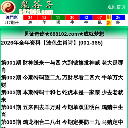
返回首页
见证奇迹★688102.com★成就梦想
2026年全年资料【波色生肖诗】(001-365)
第001期 财神送来一与四 六到锦旗发神威 老大是哪
肖
第002期 今期特码望二九 万财尽看二四六 牛羊万大
财
第003期 本期特码十和七 蛇虎本是一家亲 少去老就
来
第004期 五来四去羊万财 今期单双里明白 鸡猪中生
肖
第005期 鸡龙相合二八出 今期定要防三九 马猪定中