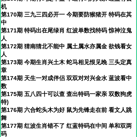
机
第170期 三九三四必开一 今期要防猴猪开 特码在其
中
第171期 特码出在尾绿肖 红波单数找特码 惊神泣鬼
人
第172期 猜南猜北不能中 属土属水亦属金 欲钱看女
人
第173期 今期生肖兴土木 蛇马相见恨见晚 三头定真
章
第174期 天生一对成伴侣 双双对对兴金水 蓝波看中
数
第175期 五八四十可以查 查出特码一家亲 双数狗虎
特)
第176期 六合蛇头木为好 鼠为先锋走在前 看文人跳
舞
第177期 红波生肖错不了 红蓝特码在中间 单和双两
码