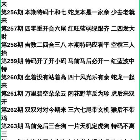
来
第256期 本期特码十和七 蛇虎本是一家亲 少去老就
来
第257期 四零重开合六尾 红旺蓝弱绿跟齐 二四发大
财
第258期 吉数二四合三八 本期特码应看平 空棺三人
抬
第259期 特码开了开小码 马前马后必开一 红蓝波中
特
第260期 坐着没有站着高 四十风光乐有余 蛇龙一起
来
第261期 万里碧空朵朵云 闲花野草反为珍 虎后来双
开
第262期 双双对对今期来 三六七尾带玄机 猴后不带
鸡
第263期 马前免后三合狗 一片天机定虎狗 特码不离
三