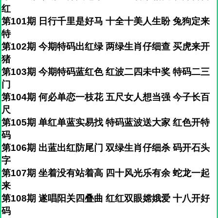
红
第101期 日行千里是好马 十全十美人生盼 兔狗定来
特
第102期 今期特码出红绿 两绿生肖仔细查 买虎来开
猪
第103期 今期特码蓝红色 红波二四未中奖 特码二三
门
第104期 何必单恋一枝花 五尺女人想当强 今子长百
尺
第105期 单红单蓝实易找 特码蓝波送大家 红色开特
码
第106期 出蓝出红防尾门 双绿生肖仔细杀 码开石头
字
第107期 坐着没有站着高 四十风光乐有余 蛇龙一起
来
第108期 遂唱阳关四叠曲 红红双眼嫦娥爱 十八开好
码