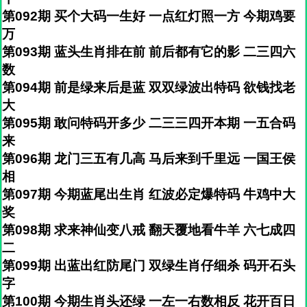
第092期 买个大码一生好 一点红灯照一方 今期鸡要
万
第093期 蓝头生肖排在前 前后都有它的影 二三四六
数
第094期 前是绿来后是蓝 双双绿波出特码 欲钱找老
大
第095期 敢问特码开多少 二三三四开本期 一五合码
来
第096期 龙门三五有几高 马后来到千里远 一国王侯
相
第097期 今期蓝尾出生肖 红波必定爆特码 牛鸡中大
奖
第098期 求来神仙变八戒 翻天覆地看牛羊 六七成四
二
第099期 出蓝出红防尾门 双绿生肖仔细杀 码开石头
字
第100期 今期生肖头还绿 一左一右数相反 花开百日