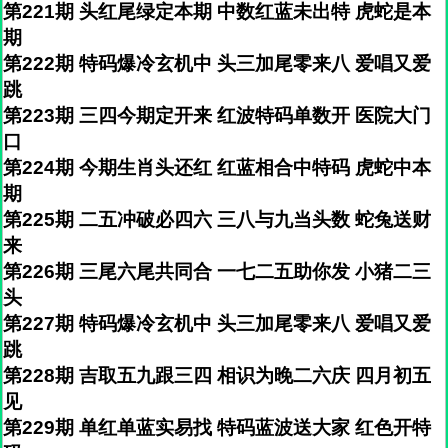
第221期 头红尾绿定本期 中数红蓝未出特 虎蛇是本
期
第222期 特码爆冷玄机中 头三加尾零来八 爱唱又爱
跳
第223期 三四今期定开来 红波特码单数开 医院大门
口
第224期 今期生肖头还红 红蓝相合中特码 虎蛇中本
期
第225期 二五冲破必四六 三八与九当头数 蛇兔送财
来
第226期 三尾六尾共同合 一七二五助你发 小猪二三
头
第227期 特码爆冷玄机中 头三加尾零来八 爱唱又爱
跳
第228期 吉取五九跟三四 相识为晚二六庆 四月初五
见
第229期 单红单蓝实易找 特码蓝波送大家 红色开特