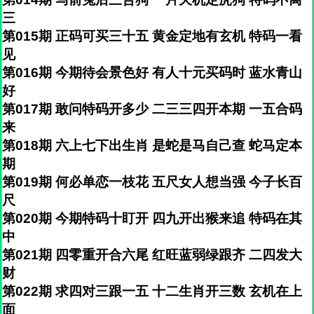
三
第015期 正码可买三十五 黄金定地有玄机 特码一看
见
第016期 今期待会景色好 有人十元买码时 蓝水青山
好
第017期 敢问特码开多少 二三三四开本期 一五合码
来
第018期 六上七下出生肖 是蛇是马自己查 蛇马定本
期
第019期 何必单恋一枝花 五尺女人想当强 今子长百
尺
第020期 今期特码十盯开 四九开出猴来追 特码在其
中
第021期 四零重开合六尾 红旺蓝弱绿跟齐 二四发大
财
第022期 求四对三跟一五 十二生肖开三数 玄机在上
面