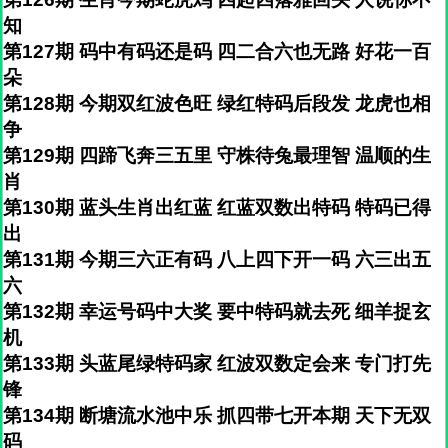
知
第127期 码中有码还是码 四二合六也无路 好花一百
朵
第128期 今期双红波色旺 绿红特码后段发 龙虎也相
争
第129期 四蹄飞奔三五里 守株待兔最理智 温顺的生
肖
第130期 蓝头生肖出红蓝 红蓝双数出特码 特码已得
出
第131期 今期三六正有码 八上四下开一码 六三出五
六
第132期 幸运号码中大奖 要中特码就去死 细羊捉玄
机
第133期 头蓝尾绿特码家 红波双数定会来 专门打先
锋
第134期 断塘流水池中乐 抓四带七开本期 天下无双
码