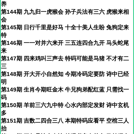
养
第144期 九九归一虎猴会 孙子兵法有三六 虎猴来相
会
第145期 日行千里是好马 十全十美人生盼 兔狗定来
特
第146期 一一对并六来开 三五连四合九开 马头蛇尾
来
第147期 四来鸡叫三声去 特码可能是马猪 不才有二
三
第148期 开大开小自然知 今期冷码定要防 诗中已经
明
第149期 生肖今期旺金木 牛兄狗弟配红蓝 只需找一
码
第150期 羊前三六九中特 心水内部定发财 诗中玄机
多
第151期 吉数二四合三八 本期特码应看平 空棺三人
抬