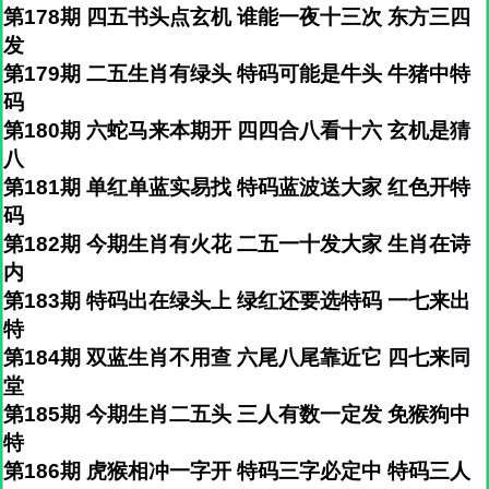
第178期 四五书头点玄机 谁能一夜十三次 东方三四
发
第179期 二五生肖有绿头 特码可能是牛头 牛猪中特
码
第180期 六蛇马来本期开 四四合八看十六 玄机是猜
八
第181期 单红单蓝实易找 特码蓝波送大家 红色开特
码
第182期 今期生肖有火花 二五一十发大家 生肖在诗
内
第183期 特码出在绿头上 绿红还要选特码 一七来出
特
第184期 双蓝生肖不用查 六尾八尾靠近它 四七来同
堂
第185期 今期生肖二五头 三人有数一定发 免猴狗中
特
第186期 虎猴相冲一字开 特码三字必定中 特码三人