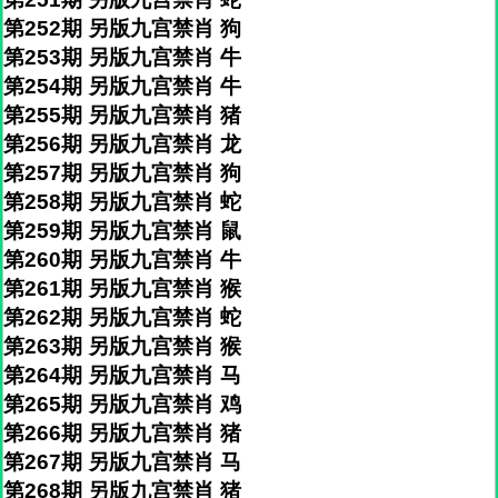
第252期 另版九宫禁肖 狗
第253期 另版九宫禁肖 牛
第254期 另版九宫禁肖 牛
第255期 另版九宫禁肖 猪
第256期 另版九宫禁肖 龙
第257期 另版九宫禁肖 狗
第258期 另版九宫禁肖 蛇
第259期 另版九宫禁肖 鼠
第260期 另版九宫禁肖 牛
第261期 另版九宫禁肖 猴
第262期 另版九宫禁肖 蛇
第263期 另版九宫禁肖 猴
第264期 另版九宫禁肖 马
第265期 另版九宫禁肖 鸡
第266期 另版九宫禁肖 猪
第267期 另版九宫禁肖 马
第268期 另版九宫禁肖 猪