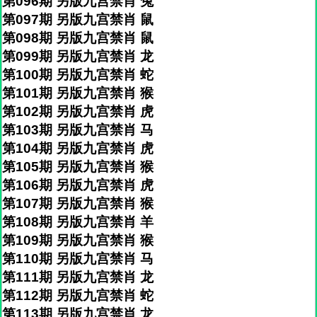
第096期 另版九宫禁肖 兔
第097期 另版九宫禁肖 鼠
第098期 另版九宫禁肖 鼠
第099期 另版九宫禁肖 龙
第100期 另版九宫禁肖 蛇
第101期 另版九宫禁肖 猴
第102期 另版九宫禁肖 虎
第103期 另版九宫禁肖 马
第104期 另版九宫禁肖 虎
第105期 另版九宫禁肖 猴
第106期 另版九宫禁肖 虎
第107期 另版九宫禁肖 猴
第108期 另版九宫禁肖 羊
第109期 另版九宫禁肖 猴
第110期 另版九宫禁肖 马
第111期 另版九宫禁肖 龙
第112期 另版九宫禁肖 蛇
第113期 另版九宫禁肖 龙