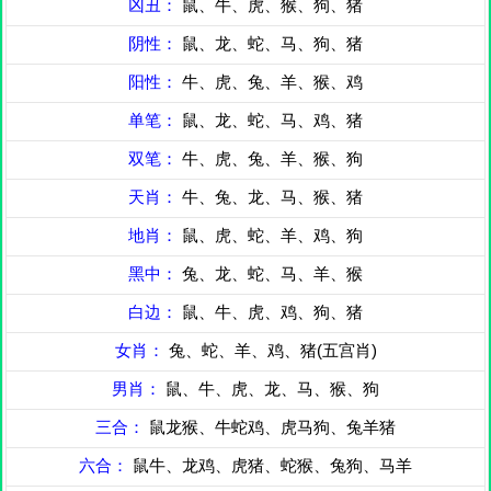
凶丑：
鼠、牛、虎、猴、狗、猪
阴性：
鼠、龙、蛇、马、狗、猪
阳性：
牛、虎、兔、羊、猴、鸡
单笔：
鼠、龙、蛇、马、鸡、猪
双笔：
牛、虎、兔、羊、猴、狗
天肖：
牛、兔、龙、马、猴、猪
地肖：
鼠、虎、蛇、羊、鸡、狗
黑中：
兔、龙、蛇、马、羊、猴
白边：
鼠、牛、虎、鸡、狗、猪
女肖：
兔、蛇、羊、鸡、猪(五宫肖)
男肖：
鼠、牛、虎、龙、马、猴、狗
三合：
鼠龙猴、牛蛇鸡、虎马狗、兔羊猪
六合：
鼠牛、龙鸡、虎猪、蛇猴、兔狗、马羊