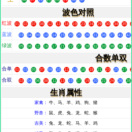
06
07
20
21
28
29
36
37
波色对照
红波
01
02
07
08
12
13
18
19
23
24
29
30
34
35
蓝波
03
04
09
10
14
15
20
25
26
31
36
37
41
42
绿波
05
06
11
16
17
21
22
27
28
32
33
38
39
43
合数单双
合单
01
03
05
07
09
10
12
14
16
18
21
23
25
27
合双
02
04
06
08
11
13
15
17
19
20
22
24
26
28
生肖属性
家禽：
牛、马、羊、鸡、狗、猪
野兽：
鼠、虎、兔、龙、蛇、猴
吉美：
兔、龙、蛇、马、羊、鸡