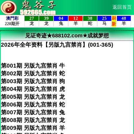
返回首页
见证奇迹★688102.com★成就梦想
2026年全年资料【另版九宫禁肖】(001-365)
第001期 另版九宫禁肖 牛
第002期 另版九宫禁肖 蛇
第003期 另版九宫禁肖 狗
第004期 另版九宫禁肖 虎
第005期 另版九宫禁肖 龙
第006期 另版九宫禁肖 蛇
第007期 另版九宫禁肖 兔
第008期 另版九宫禁肖 龙
第009期 另版九宫禁肖 羊