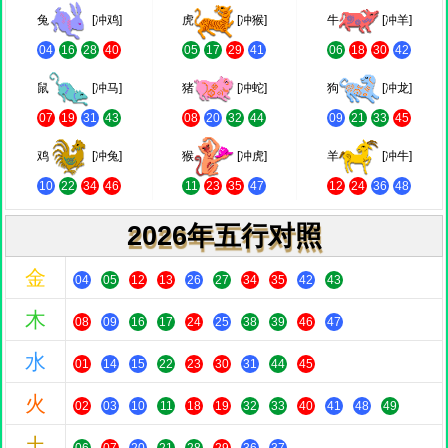
兔
[冲鸡]
虎
[冲猴]
牛
[冲羊]
04
16
28
40
05
17
29
41
06
18
30
42
鼠
[冲马]
猪
[冲蛇]
狗
[冲龙]
07
19
31
43
08
20
32
44
09
21
33
45
鸡
[冲兔]
猴
[冲虎]
羊
[冲牛]
10
22
34
46
11
23
35
47
12
24
36
48
2026年五行对照
金
04
05
12
13
26
27
34
35
42
43
木
08
09
16
17
24
25
38
39
46
47
水
01
14
15
22
23
30
31
44
45
火
02
03
10
11
18
19
32
33
40
41
48
49
土