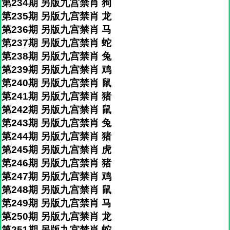
第234期 另版九宫禁肖 狗
第235期 另版九宫禁肖 龙
第236期 另版九宫禁肖 马
第237期 另版九宫禁肖 蛇
第238期 另版九宫禁肖 兔
第239期 另版九宫禁肖 鸡
第240期 另版九宫禁肖 鼠
第241期 另版九宫禁肖 猪
第242期 另版九宫禁肖 鼠
第243期 另版九宫禁肖 兔
第244期 另版九宫禁肖 猪
第245期 另版九宫禁肖 虎
第246期 另版九宫禁肖 猪
第247期 另版九宫禁肖 鸡
第248期 另版九宫禁肖 鼠
第249期 另版九宫禁肖 马
第250期 另版九宫禁肖 龙
第251期 另版九宫禁肖 蛇