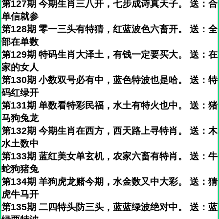
第127期 今期生肖三八开，七步成诗真天子。 送：合
单信就参
第128期 零一三头有特猜，红蓝波色六畜开。 送：全
部在单数
第129期 特码生肖大泽土，有钱一定要买大。 送：在
家的女人
第130期 小数双号必有中，蓝色特波也是哈。 送：特
码红绿开
第131期 单数看特彩民福，水土有特火也中。 送：猪
马狗兔龙
第132期 今期生肖在西方，西天路上寻特肖。 送：木
水土数中
第133期 蓝红美女单玄机，农家六畜有特肖。 送：牛
蛇狗猪兔
第134期 羊狗虎龙赌今期，水金数又中大彩。 送：猜
虎牛马开
第135期 二四特头防三头，蓝蓝绿波绝对中。 送：蓝