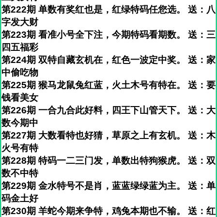
第222期 单数有奖红也是，红绿特码任您选。 送：八
字发大财
第223期 看准小号全下注，今期特码看期数。 送：三
四五福彩
第224期 双特自藏玄机在，红色一波定中奖。 送：家
中偷吃物
第225期 猴马龙鼠兔红蓝，火土木号有特在。 送：要
钱看美女
第226期 一合九合此好料，四王下山管天下。 送：大
数今期中
第227期 大数看特也好猜，草原之上有玄机。 送：木
火号有特
第228期 特码一二三门发，单数出特狗猴虎。 送：双
数不中特
第229期 金水特号不是肖，蓝蓝绿绿蓝为主。 送：单
码金土好
第230期 羊蛇今期来争特，鸡兔本期也不输。 送：红