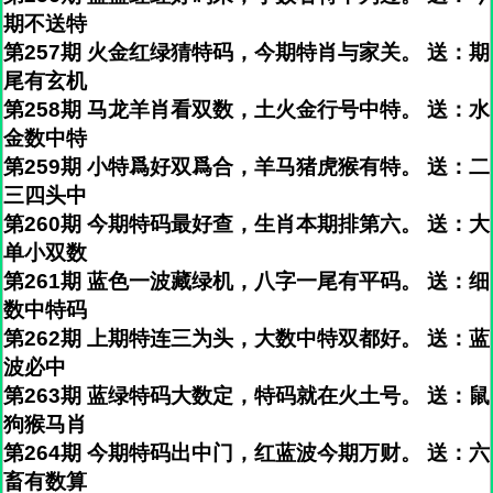
期不送特
第257期 火金红绿猜特码，今期特肖与家关。 送：期
尾有玄机
第258期 马龙羊肖看双数，土火金行号中特。 送：水
金数中特
第259期 小特爲好双爲合，羊马猪虎猴有特。 送：二
三四头中
第260期 今期特码最好查，生肖本期排第六。 送：大
单小双数
第261期 蓝色一波藏绿机，八字一尾有平码。 送：细
数中特码
第262期 上期特连三为头，大数中特双都好。 送：蓝
波必中
第263期 蓝绿特码大数定，特码就在火土号。 送：鼠
狗猴马肖
第264期 今期特码出中门，红蓝波今期万财。 送：六
畜有数算