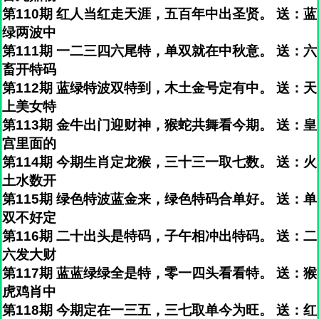
第110期 红人当红走天涯，五百年中出圣贤。 送：蓝
绿两波中
第111期 一二三四六尾特，单双就在中秋意。 送：六
畜开特码
第112期 蓝绿特波双特到，木土金号定有中。 送：天
上美女特
第113期 金牛出门迎财神，猴蛇共舞看今期。 送：皇
宫里面的
第114期 今期生肖定龙猴，三十三一取七数。 送：火
土水数开
第115期 绿色特波蓝金来，绿色特码合单好。 送：单
双不好定
第116期 二十出头是特码，子午相冲出特码。 送：二
六发大财
第117期 蓝蓝绿绿全是特，零一四头看看特。 送：猴
虎鸡肖中
第118期 今期定在一三五，三七取单今为旺。 送：红