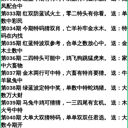
凤配合中
第033期 红双防蓝试火土，零二特头有你看。 送：单
数中彩民
第034期 今期特码猜双肖，亡羊补牢金水木。 送：特
码在内找
第035期 红蓝特波双参考，合单之数放心中。 送：金
木土数中
第036期 二四特头可能中，鸡飞狗跳猛虎来。 送：家
中六畜物
第037期 金木两行可中特，六畜有特肖要猜。 送：牛
羊鼠兔中
第038期 绿蓝波定特中奖，单数中特蛇鸡猪。 送：大
数万大财
第039期 马兔牛鸡可猜猜，一三四尾有玄机。 送：木
火号中特
第040期 大单大双猜特码，单单双双任君选。 送：大
数今期开