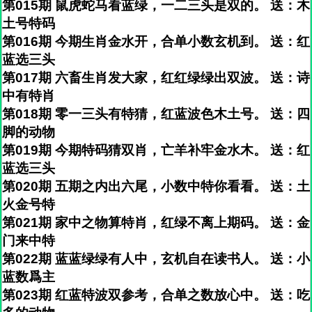
第015期 鼠虎蛇马看蓝绿，一二三头是双的。 送：木
土号特码
第016期 今期生肖金水开，合单小数玄机到。 送：红
蓝选三头
第017期 六畜生肖发大家，红红绿绿出双波。 送：诗
中有特肖
第018期 零一三头有特猜，红蓝波色木土号。 送：四
脚的动物
第019期 今期特码猜双肖，亡羊补牢金水木。 送：红
蓝选三头
第020期 五期之内出六尾，小数中特你看看。 送：土
火金号特
第021期 家中之物算特肖，红绿不离上期码。 送：金
门来中特
第022期 蓝蓝绿绿有人中，玄机自在读书人。 送：小
蓝数爲主
第023期 红蓝特波双参考，合单之数放心中。 送：吃