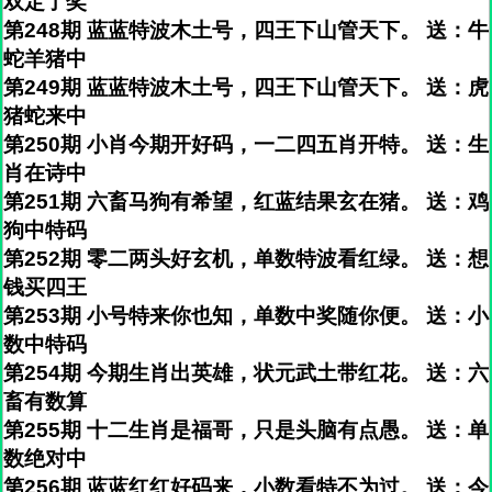
双定了奖
第248期 蓝蓝特波木土号，四王下山管天下。 送：牛
蛇羊猪中
第249期 蓝蓝特波木土号，四王下山管天下。 送：虎
猪蛇来中
第250期 小肖今期开好码，一二四五肖开特。 送：生
肖在诗中
第251期 六畜马狗有希望，红蓝结果玄在猪。 送：鸡
狗中特码
第252期 零二两头好玄机，单数特波看红绿。 送：想
钱买四王
第253期 小号特来你也知，单数中奖随你便。 送：小
数中特码
第254期 今期生肖出英雄，状元武土带红花。 送：六
畜有数算
第255期 十二生肖是福哥，只是头脑有点愚。 送：单
数绝对中
第256期 蓝蓝红红好码来，小数看特不为过。 送：今