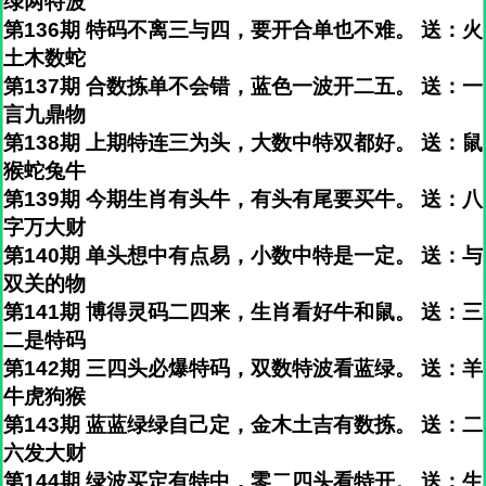
绿两特波
第136期 特码不离三与四，要开合单也不难。 送：火
土木数蛇
第137期 合数拣单不会错，蓝色一波开二五。 送：一
言九鼎物
第138期 上期特连三为头，大数中特双都好。 送：鼠
猴蛇兔牛
第139期 今期生肖有头牛，有头有尾要买牛。 送：八
字万大财
第140期 单头想中有点易，小数中特是一定。 送：与
双关的物
第141期 博得灵码二四来，生肖看好牛和鼠。 送：三
二是特码
第142期 三四头必爆特码，双数特波看蓝绿。 送：羊
牛虎狗猴
第143期 蓝蓝绿绿自己定，金木土吉有数拣。 送：二
六发大财
第144期 绿波买定有特中，零二四头看特开。 送：生