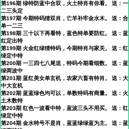
第196期 绿特防蓝中合双，火土特肖有你看。 送：一
二三头定
第197期 今期特码猜双肖，亡羊补牢金水木。 送：合
单一二三
第198期 三十以下再看特，蓝色特单要防红。 送：蓝
红定出特
第199期 火金红绿猜特码，今期特肖与家关。 送：红
绿定中特
第200期 一三四七八尾送，特码今期看细数。 送：蓝
绿两波中
第201期 蓝红美女单玄机，农家六畜有特肖。 送：大
中大玄机
第202期 蓝蓝绿色均可以，单数特码有商量。 送：火
土木数特
第203期 红色一波看中特，蓝波三头不用买。 送：红
绿定中特
第204期 金水特号不是肖，蓝蓝绿绿蓝为主。 送：蓝