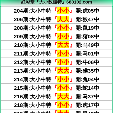
好彩堂『大小数爆特』688102.com
『
小小
』
204期:大小中特
開:虎05中
『
大大
』
206期:大小中特
開:猴47中
『
小小
』
208期:大小中特
開:鼠19中
『
小小
』
209期:大小中特
開:猪08中
『
大大
』
210期:大小中特
開:马49中
『
小小
』
211期:大小中特
開:马01中
『
小小
』
212期:大小中特
開:牛06中
『
大大
』
213期:大小中特
開:猴35中
『
小小
』
214期:大小中特
開:兔04中
『
小小
』
215期:大小中特
開:蛇14中
『
大大
』
216期:大小中特
開:马37中
『
小小
』
218期:大小中特
開:虎17中