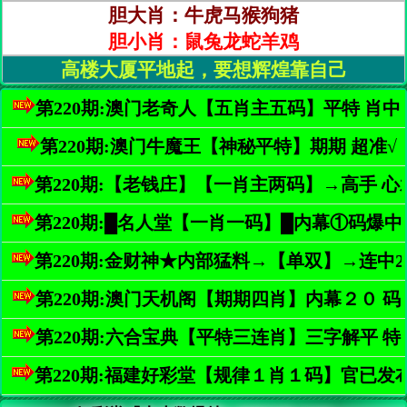
胆大肖：牛虎马猴狗猪
胆小肖：鼠兔龙蛇羊鸡
高楼大厦平地起，要想辉煌靠自己
第
220
期:澳门老奇人【五肖主五码】平特 肖中
第
220
期:澳门牛魔王【神秘平特】期期 超准√
第
220
期:【老钱庄】【一肖主两码】→高手 心
第
220
期:█名人堂【一肖一码】█内幕①码爆中
第
220
期:金财神★内部猛料→【单双】→连中2
第
220
期:澳门天机阁【期期四肖】内幕２０ 码
第
220
期:六合宝典【平特三连肖】三字解平 特
第
220
期:福建好彩堂【规律１肖１码】官已发