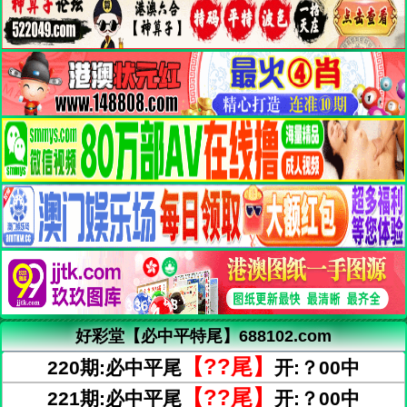
好彩堂【必中平特尾】688102.com
【??尾】
220期:必中平尾
开:？00中
【??尾】
221期:必中平尾
开:？00中