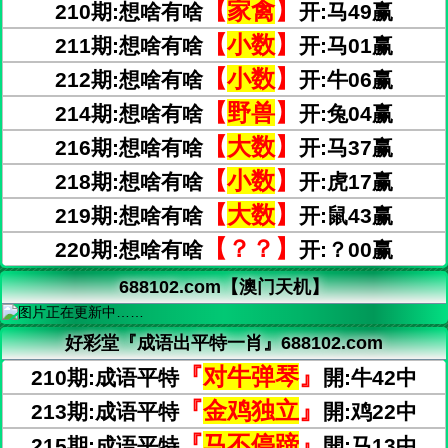
【
家禽
】
210期:想啥有啥
开:马49赢
【
小数
】
211期:想啥有啥
开:马01赢
【
小数
】
212期:想啥有啥
开:牛06赢
【
野兽
】
214期:想啥有啥
开:兔04赢
【
大数
】
216期:想啥有啥
开:马37赢
【
小数
】
218期:想啥有啥
开:虎17赢
【
大数
】
219期:想啥有啥
开:鼠43赢
【？？】
220期:想啥有啥
开:？00赢
688102.com【澳门天机】
好彩堂『成语出平特一肖』688102.com
『
对牛弹琴
』
210期:成语平特
開:牛42中
『
金鸡独立
』
213期:成语平特
開:鸡22中
『
马不停蹄
』
215期:成语平特
開:马13中