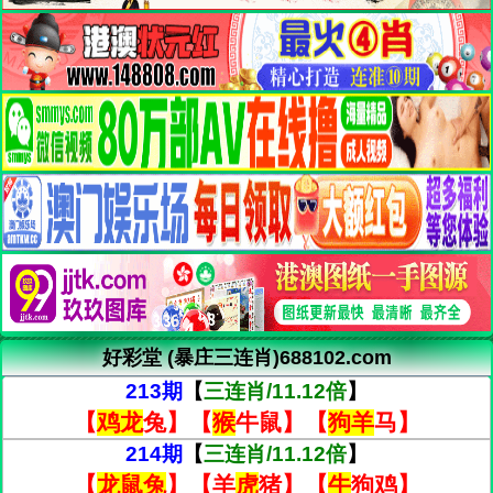
好彩堂 (暴庄三连肖)688102.com
213期
【
三连肖/11.12倍
】
【
鸡龙
兔】【
猴
牛鼠】【
狗羊
马】
214期
【
三连肖/11.12倍
】
【
龙鼠兔
】【羊
虎
猪】【
牛
狗鸡】