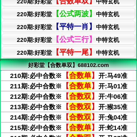
【合数单双】
220期:好彩堂
中特玄机
【公式两波】
220期:好彩堂
中特玄机
【平特一肖】
220期:好彩堂
中特玄机
【公式三行】
220期:好彩堂
中特玄机
【平特一尾】
220期:好彩堂
中特玄机
好彩堂【合数单双】688102.com
【
合数单
】
210期:必中合数※
开:马49准
【
合数单
】
211期:必中合数※
开:马01准
【
合数双
】
212期:必中合数※
开:牛06准
【
合数双
】
213期:必中合数※
开:猴35准
【
合数双
】
214期:必中合数※
开:兔04准
【
合数单
】
215期:必中合数※
开:蛇14准